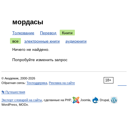
мордасы
Толкование
Перевод
Книги
все
электронные книги
аудиокниги
Ничего не найдено.
Попробуйте изменить запрос
© Академик, 2000-2026
18+
Обратная связь:
Техподдержка
,
Реклама на сайте
👣 Путешествия
Экспорт словарей на сайты
, сделанные на PHP,
Joomla,
Drupal,
WordPress, MODx.